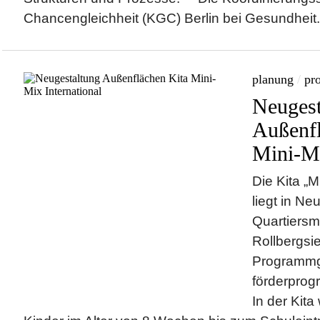
Chancengleichheit (KGC) Berlin bei Gesundheit.
planung
/
pro
Neugest
Außenfl
Mini-Mi
Die Kita „M
liegt in Ne
Quartiers
Rollbergsi
Programmg
förderprog
In der Kita