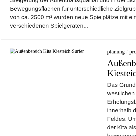
Steigerung der Aufenthaltsqualität und in der Sc
Bewegungsflächen für unterschiedliche Zielgrup
von ca. 2500 m² wurden neue Spielplätze mit ein
verschiedenen Spielgeräten...
planung
/
pro
Außenbe
Kiestei
Das Grunds
westlichen
Erholungs
innerhalb 
Feldes. U
der Kita al
bewegungsb