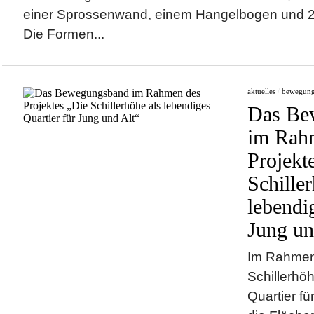
einer Sprossenwand, einem Hangelbogen und 2
Die Formen...
aktuelles
/
bewegun
Das Be
im Rah
Projekt
Schiller
lebendi
Jung un
Im Rahmen 
Schillerhö
Quartier fü