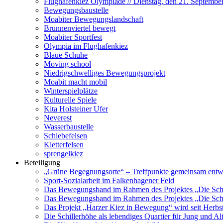
Flughafenkiez Olympiade // Dienstag, den 21. Septembe
Bewegungsbaustelle
Moabiter Bewegungslandschaft
Brunnenviertel bewegt
Moabiter Sportfest
Olympia im Flughafenkiez
Blaue Schuhe
Moving school
Niedrigschwelliges Bewegungsprojekt
Moabit macht mobil
Winterspielplätze
Kulturelle Spiele
Kita Holsteiner Ufer
Neverest
Wasserbaustelle
Schiebefelsen
Kletterfelsen
sprengelkiez
Beteiligung
„Grüne Begegnungsorte“ – Treffpunkte gemeinsam entw
Sport-Sozialarbeit im Falkenhagener Feld
Das Bewegungsband im Rahmen des Projektes „Die Schill
Das Bewegungsband im Rahmen des Projektes „Die Schill
Das Projekt „Harzer Kiez in Bewegung“ wird seit Herbs
Die Schillerhöhe als lebendiges Quartier für Jung und Al