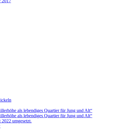
r 2017
ickeln
erhöhe als lebendiges Quartier für Jung und Alt“
erhöhe als lebendiges Quartier für Jung und Alt“
t 2022 umgesetzt.
t