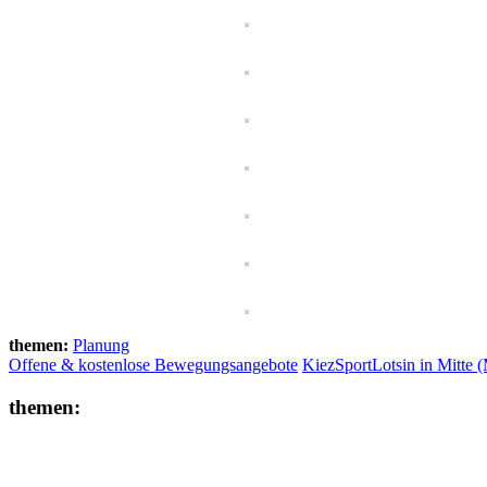
themen:
Planung
Offene & kostenlose Bewegungsangebote
KiezSportLotsin in Mitte
themen:
Bew
Beteiligung
Anwohner
Beteiligung Öffenlticher Spielplatz