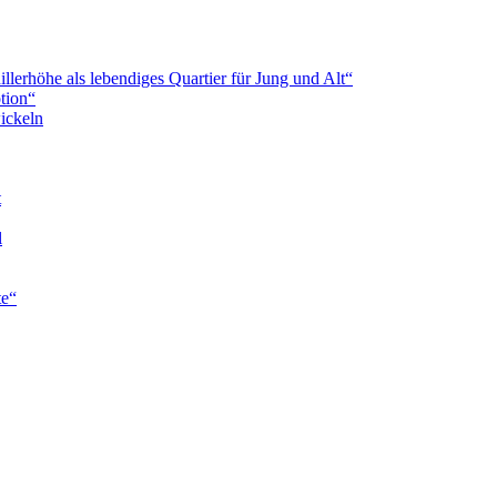
erhöhe als lebendiges Quartier für Jung und Alt“
tion“
ickeln
t
l
te“