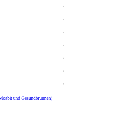
 (Moabit und Gesundbrunnen)
egung
Bewegungsf
Bewegungselemente
Bewegungsbaustelle