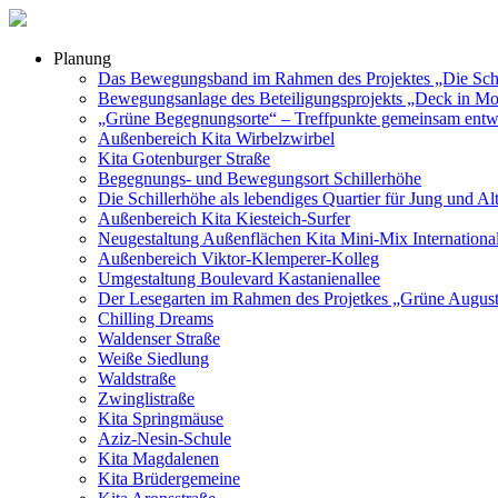
Planung
Das Bewegungsband im Rahmen des Projektes „Die Schill
Bewegungsanlage des Beteiligungsprojekts „Deck in Mo
„Grüne Begegnungsorte“ – Treffpunkte gemeinsam entw
Außenbereich Kita Wirbelzwirbel
Kita Gotenburger Straße
Begegnungs- und Bewegungsort Schillerhöhe
Die Schillerhöhe als lebendiges Quartier für Jung und Al
Außenbereich Kita Kiesteich-Surfer
Neugestaltung Außenflächen Kita Mini-Mix Internationa
Außenbereich Viktor-Klemperer-Kolleg
Umgestaltung Boulevard Kastanienallee
Der Lesegarten im Rahmen des Projetkes „Grüne Augus
Chilling Dreams
Waldenser Straße
Weiße Siedlung
Waldstraße
Zwinglistraße
Kita Springmäuse
Aziz-Nesin-Schule
Kita Magdalenen
Kita Brüdergemeine