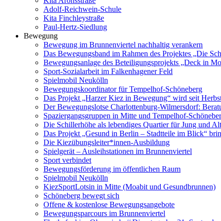
Kita Aronsstraße
Adolf-Reichwein-Schule
Kita Finchleystraße
Paul-Hertz-Siedlung
Bewegung
Bewegung im Brunnenviertel nachhaltig verankern
Das Bewegungsband im Rahmen des Projektes „Die Schill
Bewegungsanlage des Beteiligungsprojekts „Deck in Mo
Sport-Sozialarbeit im Falkenhagener Feld
Spielmobil Neukölln
Bewegungskoordinator für Tempelhof-Schöneberg
Das Projekt „Harzer Kiez in Bewegung“ wird seit Herbs
Der Bewegungslotse Charlottenburg-Wilmersdorf: Bera
Spaziergangsgruppen in Mitte und Tempelhof-Schönebe
Die Schillerhöhe als lebendiges Quartier für Jung und Al
Das Projekt „Gesund in Berlin – Stadtteile im Blick“ br
Die Kiezübungsleiter*innen-Ausbildung
Spielgerät – Ausleihstationen im Brunnenviertel
Sport verbindet
Bewegungsförderung im öffentlichen Raum
Spielmobil Neukölln
KiezSportLotsin in Mitte (Moabit und Gesundbrunnen)
Schöneberg bewegt sich
Offene & kostenlose Bewegungsangebote
Bewegungsparcours im Brunnenviertel