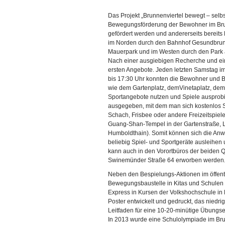
Das Projekt „Brunnenviertel bewegt – selb
Bewegungsförderung der Bewohner im Brunne
gefördert werden und andererseits bereits
im Norden durch den Bahnhof Gesundbrunn
Mauerpark und im Westen durch den Park
Nach einer ausgiebigen Recherche und ei
ersten Angebote. Jeden letzten Samstag i
bis 17:30 Uhr konnten die Bewohner und B
wie dem Gartenplatz, demVinetaplatz, dem
Sportangebote nutzen und Spiele ausprobi
ausgegeben, mit dem man sich kostenlos Sp
Schach, Frisbee oder andere Freizeitspiele
Guang-Shan-Tempel in der Gartenstraße, L
Humboldthain). Somit können sich die Anwo
beliebig Spiel- und Sportgeräte ausleihen
kann auch in den Vorortbüros der beiden 
Swinemünder Straße 64 erworben werden
Neben den Bespielungs-Aktionen im öffent
Bewegungsbaustelle in Kitas und Schulen
Express in Kursen der Volkshochschule in 
Poster entwickelt und gedruckt, das niedr
Leitfaden für eine 10-20-minütige Übungsein
In 2013 wurde eine Schulolympiade im Brun