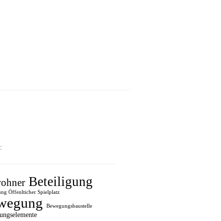
:
Beteiligung
ohner
ung Öffenlticher Spielplatz
wegung
Bewegungsbaustelle
ungselemente