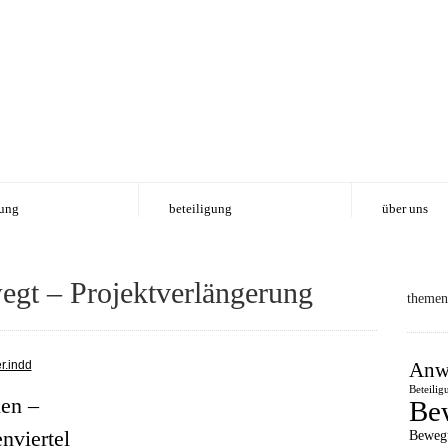
ung
beteiligung
über uns
egt – Projektverlängerung
themen
Anw
Beteilig
en –
Be
nviertel
Beweg