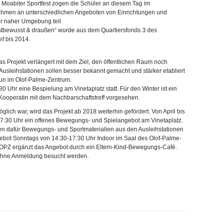
 Moabiter Sportfest zogen die Schüler an diesem Tag im
ahmen an unterschiedlichen Angeboten von Einrichtungen und
r naher Umgebung teil.
bstbewusst & draußen“ wurde aus dem Quartiersfonds 3 des
ef bis 2014.
 Projekt verlängert mit dem Ziel, den öffentlichen Raum noch
 Ausleihstationen sollen besser bekannt gemacht und stärker etabliert
nun im Olof-Palme-Zentrum.
0 Uhr eine Bespielung am Vinetaplatz statt. Für den Winter ist ein
Kooperatin mit dem Nachbarschaftstreff vorgesehen.
lich war, wird das Projekt ab 2018 weiterhin gefördert. Von April bis
17:30 Uhr ein offenes Bewegungs- und Spielangebot am Vinetaplatz.
en dafür Bewegungs- und Sportmaterialien aus den Ausleihstationen
gebot Sonntags von 14:30-17:30 Uhr Indoor im Saal des Olof-Palme-
m OPZ ergänzt das Angebot durch ein Eltern-Kind-Bewegungs-Café.
ohne Anmeldung besucht werden.