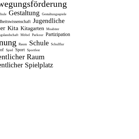
wegungsförderung
Gestaltung
chule
Gestaltungsspiele
Jugendliche
heitswissenschaft
er
Kita
Kitagarten
Moabiter
Partizipation
gslandschaft
Möbel
Parkour
nung
Schule
Raum
Schulflur
of
Sport
Spiel
Sportfest
entlicher Raum
ntlicher Spielplatz