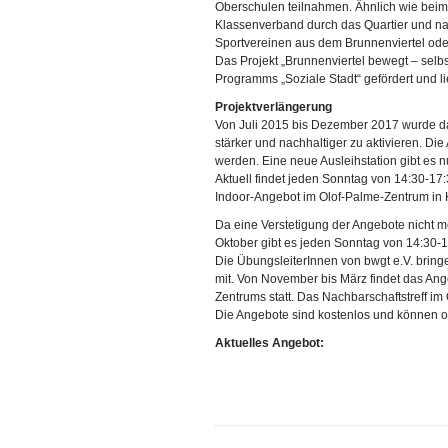
Oberschulen teilnahmen. Ähnlich wie beim
Klassenverband durch das Quartier und n
Sportvereinen aus dem Brunnenviertel ode
Das Projekt „Brunnenviertel bewegt – sel
Programms „Soziale Stadt“ gefördert und li
Projektverlängerung
Von Juli 2015 bis Dezember 2017 wurde das
stärker und nachhaltiger zu aktivieren. Die
werden. Eine neue Ausleihstation gibt es 
Aktuell findet jeden Sonntag von 14:30-17:3
Indoor-Angebot im Olof-Palme-Zentrum in 
Da eine Verstetigung der Angebote nicht mög
Oktober gibt es jeden Sonntag von 14:30-
Die ÜbungsleiterInnen von bwgt e.V. bring
mit. Von November bis März findet das An
Zentrums statt. Das Nachbarschaftstreff i
Die Angebote sind kostenlos und können 
Aktuelles Angebot: