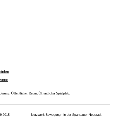
inten
vorne
derung
,
Öffentlicher Raum
,
Öffentlicher Spielplatz
09.2015
Netzwerk Bewegung - in der Spandauer Neustadt