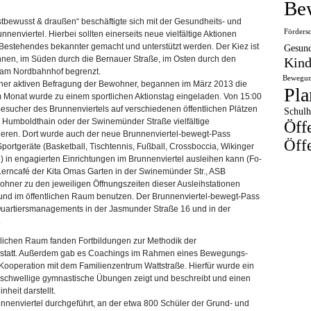
Be
stbewusst & draußen“ beschäftigte sich mit der Gesundheits- und
Förders
nviertel. Hierbei sollten einerseits neue vielfältige Aktionen
 Bestehendes bekannter gemacht und unterstützt werden. Der Kiez ist
Gesund
en, im Süden durch die Bernauer Straße, im Osten durch den
Kind
 am Nordbahnhof begrenzt.
Bewegun
ner aktiven Befragung der Bewohner, begannen im März 2013 die
Pla
m Monat wurde zu einem sportlichen Aktionstag eingeladen. Von 15:00
esucher des Brunnenviertels auf verschiedenen öffentlichen Plätzen
Schulh
 Humboldthain oder der Swinemünder Straße vielfältige
Öff
eren. Dort wurde auch der neue Brunnenviertel-bewegt-Pass
Öffe
ortgeräte (Basketball, Tischtennis, Fußball, Crossboccia, Wikinger
) in engagierten Einrichtungen im Brunnenviertel ausleihen kann (Fo-
erncafé der Kita Omas Garten in der Swinemünder Str., ASB
hner zu den jeweiligen Öffnungszeiten dieser Ausleihstationen
 und im öffentlichen Raum benutzen. Der Brunnenviertel-bewegt-Pass
Quartiersmanagements in der Jasmunder Straße 16 und in der
.
lichen Raum fanden Fortbildungen zur Methodik der
 statt. Außerdem gab es Coachings im Rahmen eines Bewegungs-
Kooperation mit dem Familienzentrum Wattstraße. Hierfür wurde ein
igschwellige gymnastische Übungen zeigt und beschreibt und einen
heit darstellt.
nenviertel durchgeführt, an der etwa 800 Schüler der Grund- und