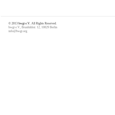
© 2013
bwgt e.V.
. All Rights Reserved.
bwgt e.V., Brunhildstr. 12, 10829 Berlin
info@bwgt.org