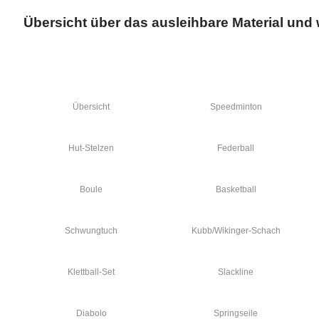
Übersicht über das ausleihbare Material und
Übersicht
Speedminton
Hut-Stelzen
Federball
Boule
Basketball
Schwungtuch
Kubb/Wikinger-Schach
Klettball-Set
Slackline
Diabolo
Springseile