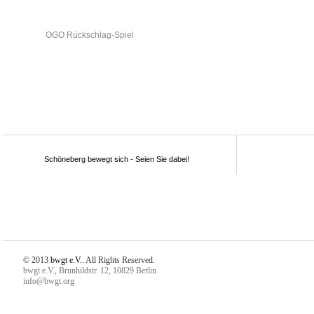
OGO Rückschlag-Spiel
Schöneberg bewegt sich - Seien Sie dabei!
© 2013
bwgt e.V.
. All Rights Reserved.
bwgt e.V., Brunhildstr. 12, 10829 Berlin
info@bwgt.org