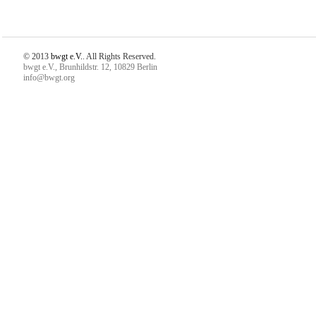
© 2013
bwgt e.V.
. All Rights Reserved.
bwgt e.V., Brunhildstr. 12, 10829 Berlin
info@bwgt.org