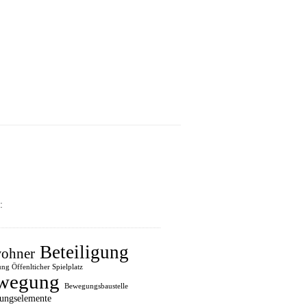
:
Beteiligung
ohner
ung Öffenlticher Spielplatz
wegung
Bewegungsbaustelle
ungselemente