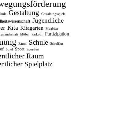
wegungsförderung
Gestaltung
chule
Gestaltungsspiele
Jugendliche
heitswissenschaft
er
Kita
Kitagarten
Moabiter
Partizipation
gslandschaft
Möbel
Parkour
nung
Schule
Raum
Schulflur
of
Sport
Spiel
Sportfest
entlicher Raum
ntlicher Spielplatz