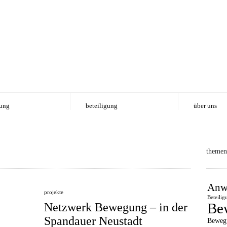
ung
beteiligung
über uns
themen
Anw
projekte
Beteilig
Be
Netzwerk Bewegung – in der
Spandauer Neustadt
Beweg