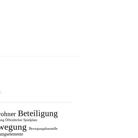
:
Beteiligung
ohner
ung Öffenlticher Spielplatz
wegung
Bewegungsbaustelle
ungselemente