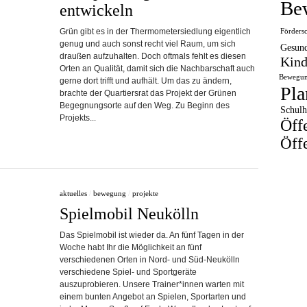
Be
entwickeln
Grün gibt es in der Thermometersiedlung eigentlich
Förders
genug und auch sonst recht viel Raum, um sich
Gesund
draußen aufzuhalten. Doch oftmals fehlt es diesen
Kind
Orten an Qualität, damit sich die Nachbarschaft auch
Bewegun
gerne dort trifft und aufhält. Um das zu ändern,
Pla
brachte der Quartiersrat das Projekt der Grünen
Begegnungsorte auf den Weg. Zu Beginn des
Schulh
Projekts...
Öff
Öffe
aktuelles
/
bewegung
/
projekte
Spielmobil Neukölln
Das Spielmobil ist wieder da. An fünf Tagen in der
Woche habt Ihr die Möglichkeit an fünf
verschiedenen Orten in Nord- und Süd-Neukölln
verschiedene Spiel- und Sportgeräte
auszuprobieren. Unsere Trainer*innen warten mit
einem bunten Angebot an Spielen, Sportarten und