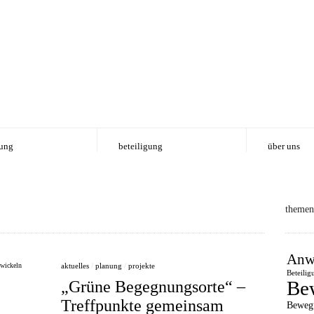
ung
beteiligung
über uns
themen
Anw
aktuelles
/
planung
/
projekte
Beteilig
Be
„Grüne Begegnungsorte“ –
Treffpunkte gemeinsam
Beweg