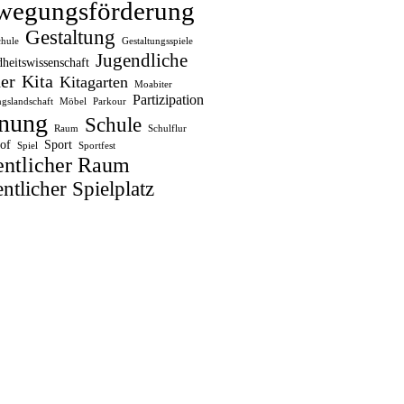
wegungsförderung
Gestaltung
chule
Gestaltungsspiele
Jugendliche
heitswissenschaft
er
Kita
Kitagarten
Moabiter
Partizipation
gslandschaft
Möbel
Parkour
nung
Schule
Raum
Schulflur
of
Sport
Spiel
Sportfest
entlicher Raum
ntlicher Spielplatz