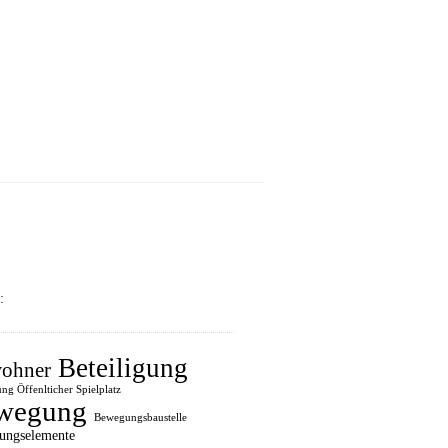
:
Beteiligung
ohner
ung Öffenlticher Spielplatz
wegung
Bewegungsbaustelle
ungselemente