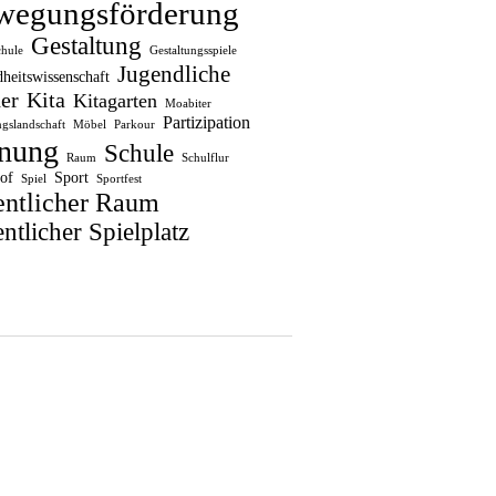
wegungsförderung
Gestaltung
chule
Gestaltungsspiele
Jugendliche
heitswissenschaft
er
Kita
Kitagarten
Moabiter
Partizipation
gslandschaft
Möbel
Parkour
nung
Schule
Raum
Schulflur
of
Sport
Spiel
Sportfest
entlicher Raum
ntlicher Spielplatz