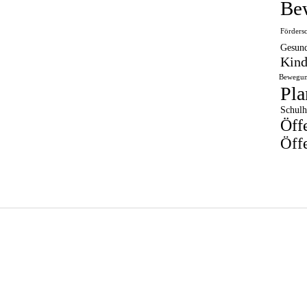
Be
Förders
Gesund
Kind
Bewegun
Pla
Schulh
Öff
Öffe