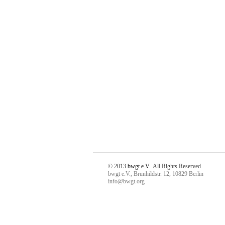
© 2013
bwgt e.V.
. All Rights Reserved.
bwgt e.V., Brunhildstr. 12, 10829 Berlin
info@bwgt.org