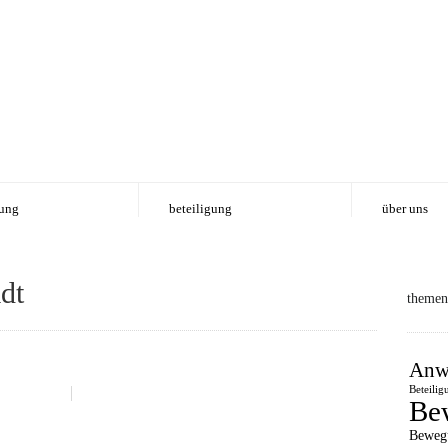
ung
beteiligung
über uns
dt
themen
Anw
Beteilig
Be
Beweg