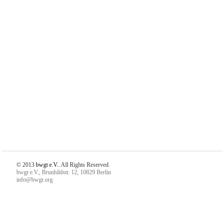
© 2013
bwgt e.V.
. All Rights Reserved.
bwgt e.V., Brunhildstr. 12, 10829 Berlin
info@bwgt.org