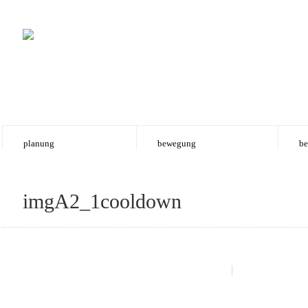
planung
bewegung
be
imgA2_1cooldown