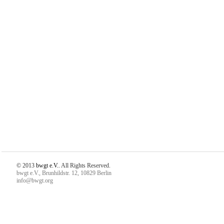
© 2013
bwgt e.V.
. All Rights Reserved.
bwgt e.V., Brunhildstr. 12, 10829 Berlin
info@bwgt.org