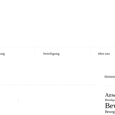
ung
beteiligung
über uns
themen
Anw
Beteilig
Be
Beweg