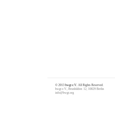
© 2013
bwgt e.V.
. All Rights Reserved.
bwgt e.V., Brunhildstr. 12, 10829 Berlin
info@bwgt.org