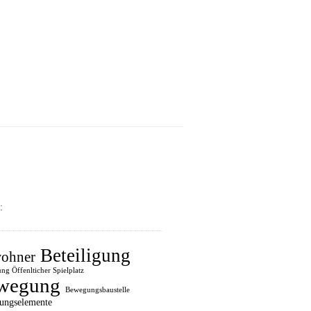
:
Beteiligung
ohner
ung Öffenlticher Spielplatz
wegung
Bewegungsbaustelle
ungselemente