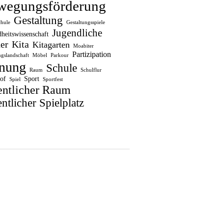
wegungsförderung
Gestaltung
chule
Gestaltungsspiele
Jugendliche
heitswissenschaft
er
Kita
Kitagarten
Moabiter
Partizipation
gslandschaft
Möbel
Parkour
nung
Schule
Raum
Schulflur
of
Sport
Spiel
Sportfest
entlicher Raum
ntlicher Spielplatz