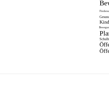
Be
Förders
Gesund
Kind
Bewegun
Pla
Schulh
Öff
Öffe