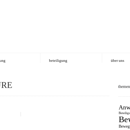
ung
beteiligung
über uns
URE
themen
Anw
Beteilig
Be
Beweg