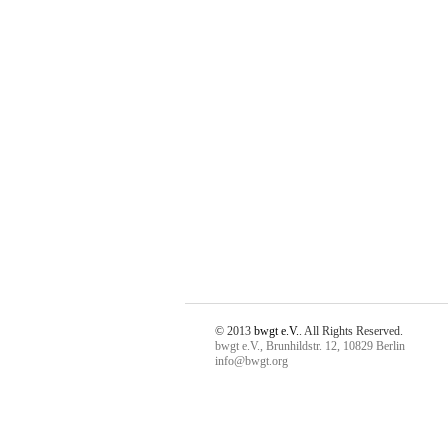
© 2013
bwgt e.V.
. All Rights Reserved.
bwgt e.V., Brunhildstr. 12, 10829 Berlin
info@bwgt.org