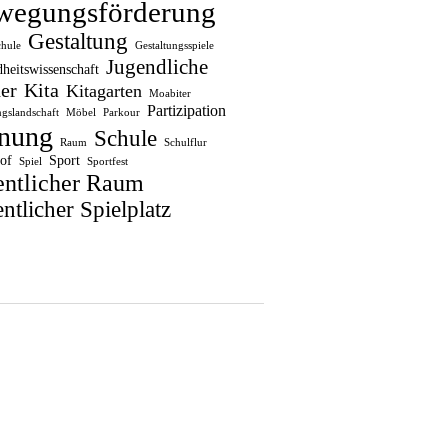
wegungsförderung
Gestaltung
chule
Gestaltungsspiele
Jugendliche
heitswissenschaft
er
Kita
Kitagarten
Moabiter
Partizipation
gslandschaft
Möbel
Parkour
nung
Schule
Raum
Schulflur
of
Sport
Spiel
Sportfest
entlicher Raum
ntlicher Spielplatz