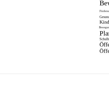
Be
Förders
Gesund
Kind
Bewegun
Pla
Schulh
Öff
Öffe