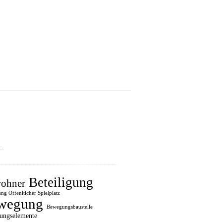
:
Beteiligung
ohner
ung Öffenlticher Spielplatz
wegung
Bewegungsbaustelle
ungselemente