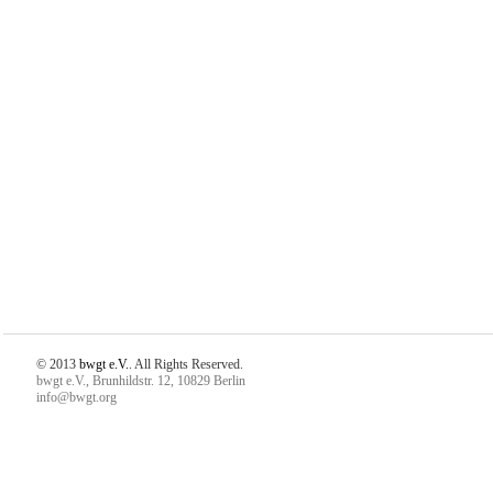
© 2013
bwgt e.V.
. All Rights Reserved.
bwgt e.V., Brunhildstr. 12, 10829 Berlin
info@bwgt.org