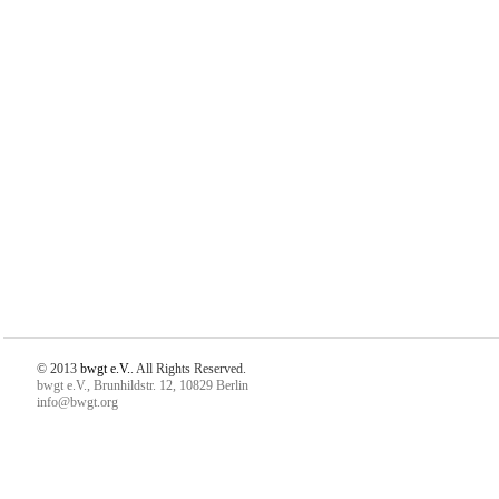
© 2013
bwgt e.V.
. All Rights Reserved.
bwgt e.V., Brunhildstr. 12, 10829 Berlin
info@bwgt.org