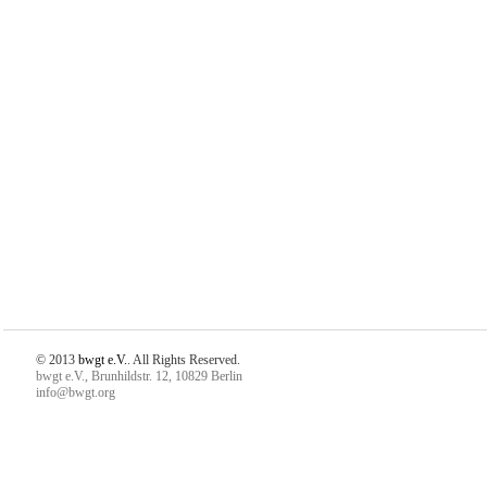
© 2013
bwgt e.V.
. All Rights Reserved.
bwgt e.V., Brunhildstr. 12, 10829 Berlin
info@bwgt.org