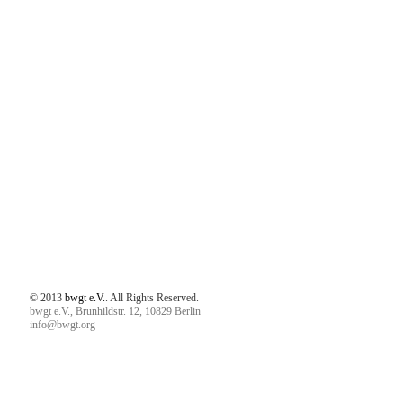
© 2013
bwgt e.V.
. All Rights Reserved.
bwgt e.V., Brunhildstr. 12, 10829 Berlin
info@bwgt.org