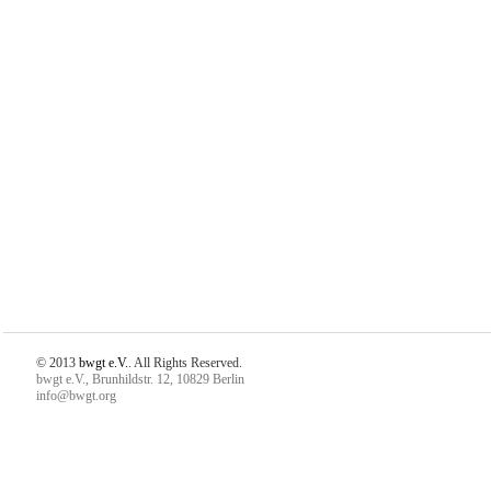
© 2013
bwgt e.V.
. All Rights Reserved.
bwgt e.V., Brunhildstr. 12, 10829 Berlin
info@bwgt.org