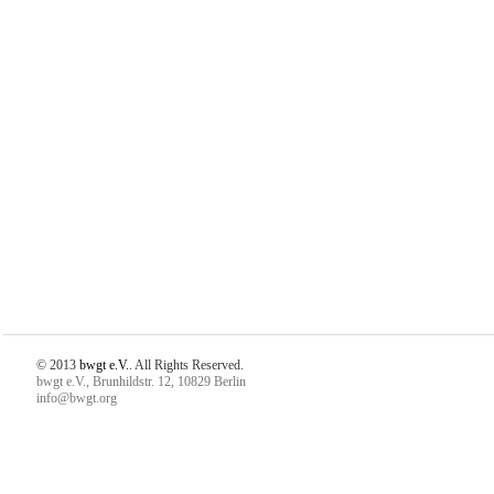
© 2013
bwgt e.V.
. All Rights Reserved.
bwgt e.V., Brunhildstr. 12, 10829 Berlin
info@bwgt.org