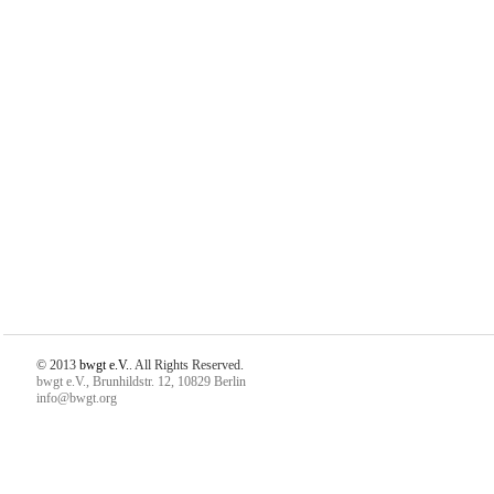
© 2013
bwgt e.V.
. All Rights Reserved.
bwgt e.V., Brunhildstr. 12, 10829 Berlin
info@bwgt.org