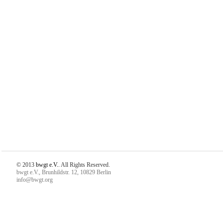
© 2013
bwgt e.V.
. All Rights Reserved.
bwgt e.V., Brunhildstr. 12, 10829 Berlin
info@bwgt.org