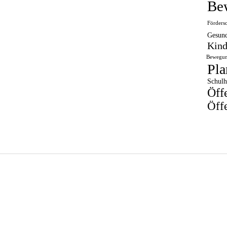
Be
Förders
Gesund
Kind
Bewegun
Pla
Schulh
Öff
Öffe