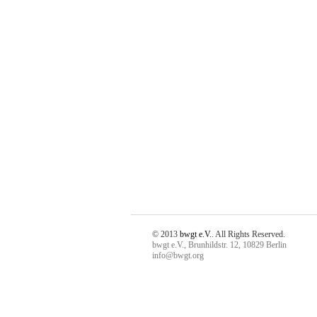
© 2013
bwgt e.V.
. All Rights Reserved.
bwgt e.V., Brunhildstr. 12, 10829 Berlin
info@bwgt.org