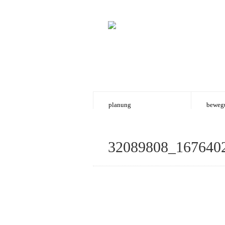
planung
beweg
32089808_167640