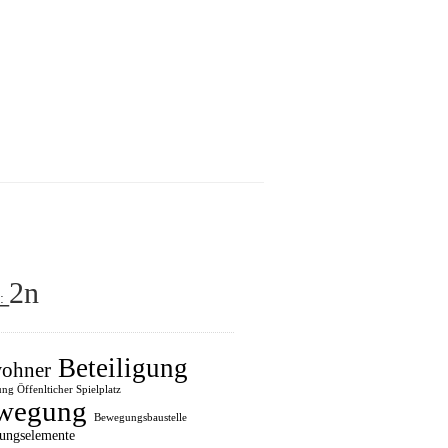
_2n
:
Beteiligung
ohner
ung Öffenlticher Spielplatz
wegung
Bewegungsbaustelle
ungselemente