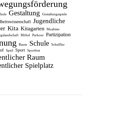
wegungsförderung
Gestaltung
chule
Gestaltungsspiele
Jugendliche
heitswissenschaft
er
Kita
Kitagarten
Moabiter
Partizipation
gslandschaft
Möbel
Parkour
nung
Schule
Raum
Schulflur
of
Sport
Spiel
Sportfest
entlicher Raum
ntlicher Spielplatz