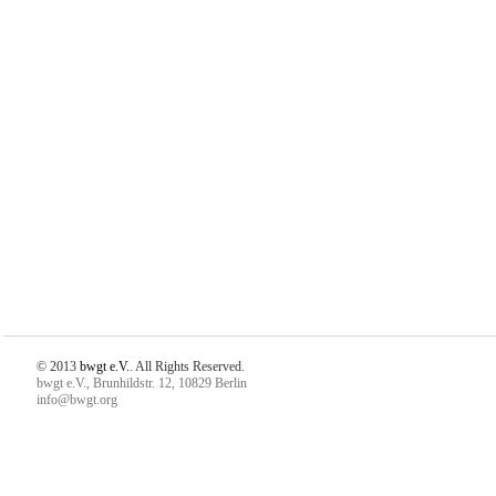
© 2013
bwgt e.V.
. All Rights Reserved.
bwgt e.V., Brunhildstr. 12, 10829 Berlin
info@bwgt.org