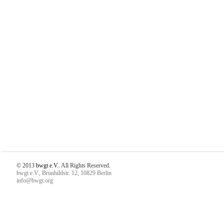
© 2013
bwgt e.V.
. All Rights Reserved.
bwgt e.V., Brunhildstr. 12, 10829 Berlin
info@bwgt.org