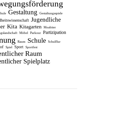
wegungsförderung
Gestaltung
chule
Gestaltungsspiele
Jugendliche
heitswissenschaft
er
Kita
Kitagarten
Moabiter
Partizipation
gslandschaft
Möbel
Parkour
nung
Schule
Raum
Schulflur
of
Sport
Spiel
Sportfest
entlicher Raum
ntlicher Spielplatz