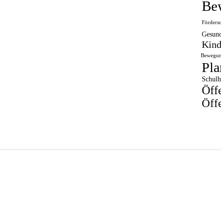
Be
Förders
Gesund
Kind
Bewegun
Pla
Schulh
Öff
Öffe