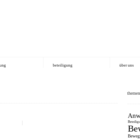
ung
beteiligung
über uns
themen
Anw
Beteilig
Be
Beweg