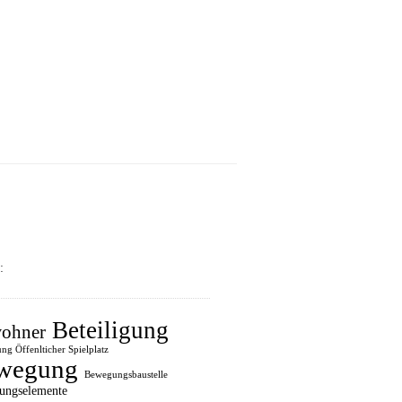
:
Beteiligung
ohner
ung Öffenlticher Spielplatz
wegung
Bewegungsbaustelle
ungselemente