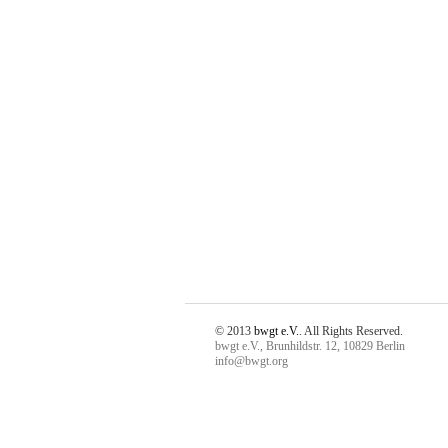
© 2013
bwgt e.V.
. All Rights Reserved.
bwgt e.V., Brunhildstr. 12, 10829 Berlin
info@bwgt.org