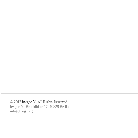
© 2013
bwgt e.V.
. All Rights Reserved.
bwgt e.V., Brunhildstr. 12, 10829 Berlin
info@bwgt.org