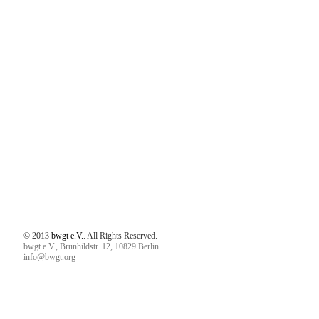
© 2013
bwgt e.V.
. All Rights Reserved.
bwgt e.V., Brunhildstr. 12, 10829 Berlin
info@bwgt.org